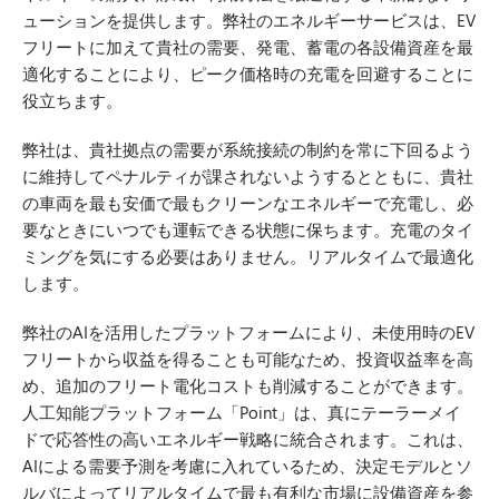
ューションを提供します。弊社のエネルギーサービスは、EV
フリートに加えて貴社の需要、発電、蓄電の各設備資産を最
適化することにより、ピーク価格時の充電を回避することに
役立ちます。
弊社は、貴社拠点の需要が系統接続の制約を常に下回るよう
に維持してペナルティが課されないようするとともに、貴社
の車両を最も安価で最もクリーンなエネルギーで充電し、必
要なときにいつでも運転できる状態に保ちます。充電のタイ
ミングを気にする必要はありません。リアルタイムで最適化
します。
弊社のAIを活用したプラットフォームにより、未使用時のEV
フリートから収益を得ることも可能なため、投資収益率を高
め、追加のフリート電化コストも削減することができます。
人工知能プラットフォーム「Point」は、真にテーラーメイ
ドで応答性の高いエネルギー戦略に統合されます。これは、
AIによる需要予測を考慮に入れているため、決定モデルとソ
ルバによってリアルタイムで最も有利な市場に設備資産を参