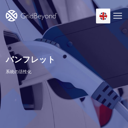
Asset Owner FTM
パンフレット
Energy User BTM
Technology
系統の活性化
Insights
About us
Careers
Contact us