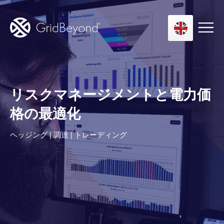
Asset Owner FTM
リスクマネージメントと電力価
Energy User BTM
格の最適化
Technology
ヘッジング | 調達 | トレーディング
Insights
About us
Careers
Contact us