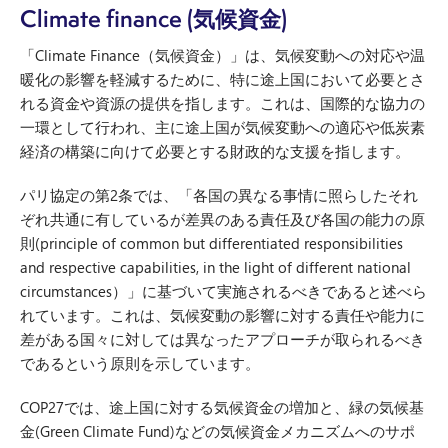
Climate finance
(気候資金)
「Climate Finance（気候資金）」は、気候変動への対応や温
暖化の影響を軽減するために、特に途上国において必要とさ
れる資金や資源の提供を指します。これは、国際的な協力の
一環として行われ、主に途上国が気候変動への適応や低炭素
経済の構築に向けて必要とする財政的な支援を指します。
パリ協定の第2条では、「各国の異なる事情に照らしたそれ
ぞれ共通に有しているが差異のある責任及び各国の能力の原
則(principle of common but differentiated responsibilities
and respective capabilities, in the light of different national
circumstances）」に基づいて実施されるべきであると述べら
れています。これは、気候変動の影響に対する責任や能力に
差がある国々に対しては異なったアプローチが取られるべき
であるという原則を示しています。
COP27では、途上国に対する気候資金の増加と、緑の気候基
金(Green Climate Fund)などの気候資金メカニズムへのサポ