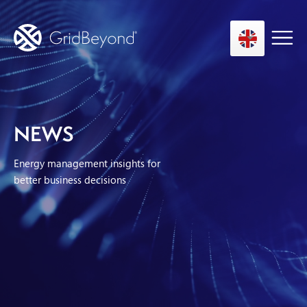
Asset Owner FTM
NEWS
Energy User BTM
Energy management insights for
Technology
better business decisions
Insights
About us
Careers
Contact us