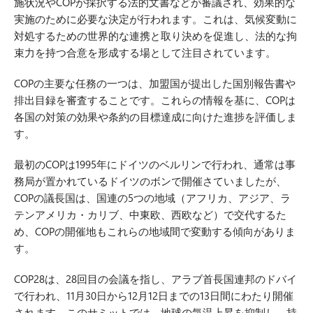
施状況やCOPが採択する法的文書などが審議され、効果的な
実施のために必要な決定が行われます。これは、気候変動に
対処するための世界的な連携と取り決めを促進し、法的な拘
束力を持つ合意を形成する場として注目されています。
COPの主要な任務の一つは、加盟国が提出した国別報告書や
排出目録を審査することです。これらの情報を基に、COPは
各国の対策の効果や条約の目標達成に向けた進捗を評価しま
す。
最初のCOPは1995年にドイツのベルリンで行われ、通常は事
務局が置かれているドイツのボンで開催さていましたが、
COPの議長国は、国連の5つの地域（アフリカ、アジア、ラ
テンアメリカ・カリブ、中東欧、西欧など）で交代するた
め、COPの開催地もこれらの地域間で変動する傾向がありま
す。
COP28は、28回目の会議を指し、アラブ首長国連邦のドバイ
で行われ、11月30日から12月12日までの13日間にわたり開催
されます。このサミットでは、地球の気温上昇を抑制し、持