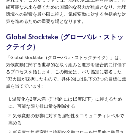
続可能な未来を築くための国際的な努力が焦点となり、地球
環境への影響を最小限に抑え、気候変動に対する包括的な対
策を進めるための重要な場となります。
Global Stocktake (グローバル・ストッ
クテイク)
「Global Stocktake（グローバル・ストックテイク）」は、
気候変動に関する世界的な取り組みと進捗を総合的に評価す
るプロセスを指します。この概念は、パリ協定に署名した
193カ国が採択したもので、具体的には以下の3つの目標に焦
点を当てています:
温暖化を2度未満（理想的には1.5度以下）に抑えるため
に、可能な限り排出量を削減する
気候変動の影響に対する強靭性をコミュニティレベルで
高める
低炭素で気候変動に強靭な金融フローを世界的に発展さ