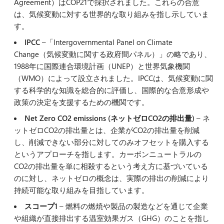
Agreement）はCOP21で採択されました。これらの合意
は、気候変動に対する世界的な取り組みを指し示していま
す。
IPCC
–「Intergovernmental Panel on Climate
Change（気候変動に関する政府間パネル）」の略であり、
1988年に国際連合環境計画（UNEP）と世界気象機関
（WMO）によって設立されました。IPCCは、気候変動に関
する科学的な知識を総合的に評価し、国際的な合意形成や
政策の決定を支援するための機関です。
Net Zero CO2 emissions (ネットゼロCO2の排出量)
– ネ
ットゼロCO2の排出量とは、企業がCO2の排出量を削減
し、削減できない部分に対してのみオフセットを購入する
というアプローチを指します。カーボンニュートラルの
CO2の排出量を単に相殺するという考え方に基づいている
のに対し、ネットゼロの概念は、実際の排出の削減により
持続可能な取り組みを目指しています。
スコープ1
– 燃料の燃焼や製品の製造などを通じて企業
や組織が直接排出する温室効果ガス（GHG）のことを指し