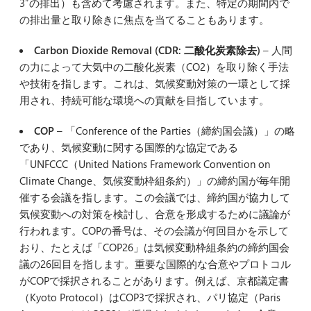
3″の排出）も含めて考慮されます。また、特定の期間内で
の排出量と取り除きに焦点を当てることもあります。
Carbon Dioxide Removal (CDR: 二酸化炭素除去)
– 人間
の力によって大気中の二酸化炭素（CO2）を取り除く手法
や技術を指します。これは、気候変動対策の一環として採
用され、持続可能な環境への貢献を目指しています。
COP
– 「Conference of the Parties（締約国会議）」の略
であり、気候変動に関する国際的な協定である
「UNFCCC（United Nations Framework Convention on
Climate Change、気候変動枠組条約）」の締約国が毎年開
催する会議を指します。この会議では、締約国が協力して
気候変動への対策を検討し、合意を形成するために議論が
行われます。COPの番号は、その会議が何回目かを示して
おり、たとえば「COP26」は気候変動枠組条約の締約国会
議の26回目を指します。重要な国際的な合意やプロトコル
がCOPで採択されることがあります。例えば、京都議定書
（Kyoto Protocol）はCOP3で採択され、パリ協定（Paris