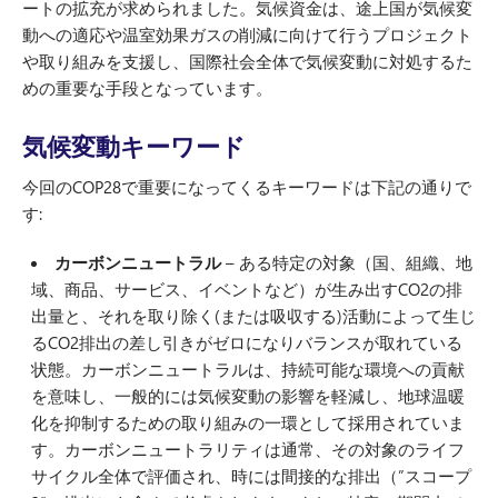
ートの拡充が求められました。気候資金は、途上国が気候変
動への適応や温室効果ガスの削減に向けて行うプロジェクト
や取り組みを支援し、国際社会全体で気候変動に対処するた
めの重要な手段となっています。
気候変動キーワード
今回のCOP28で重要になってくるキーワードは下記の通りで
す:
カーボンニュートラル
– ある特定の対象（国、組織、地
域、商品、サービス、イベントなど）が生み出すCO2の排
出量と、それを取り除く(または吸収する)活動によって生じ
るCO2排出の差し引きがゼロになりバランスが取れている
状態。カーボンニュートラルは、持続可能な環境への貢献
を意味し、一般的には気候変動の影響を軽減し、地球温暖
化を抑制するための取り組みの一環として採用されていま
す。カーボンニュートラリティは通常、その対象のライフ
サイクル全体で評価され、時には間接的な排出（”スコープ