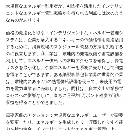
大規模なエネルギー利用者が、AI技術を活用したインテリジ
ェントなエネルギー管理戦略から得られる利点には次のよう
なものがあります。
価格の最適化と取引：インテリジェントなエネルギー管理シ
ステムは、企業が購入するエネルギーの低価格帯を最適活用
するために、消費現場のスケジュール調整の方法を判断する
のに役立ちます。商工業は、敷地内の発電設備や蓄電設備を
利用して、エネルギー供給への常時アクセスを確保し、停電
リスクを最小化し、余剰エネルギーを系統に売り戻して利益
を得ることができます。ある紙製容器包装業界の世界的企業
は、敷地内にある2台の熱電併給設備を使って、未使用の電
力を電力事業者に売却しました。同社は、資本支出や業務プ
ロセスへの影響なしに、直ちに月平均1万ポンド程度の追加
収益を得ることができました。
需要家側のアクション：大規模なエネルギーユーザーが需要
を変更したり、エネルギーを生成したり、貯蔵したりする能
力を持つ場合、インテリジェントなエネルギー管理によっ