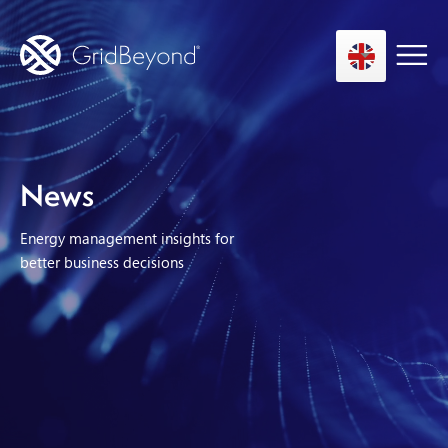
Asset Owner FTM
News
Energy User BTM
Energy management insights for
Technology
better business decisions
Insights
About us
Careers
Contact us