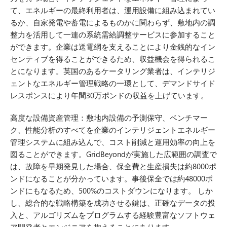
て、エネルギーの最終利用者は、運用設備に組み込まれてい
るか、自家発電や蓄電によるものかに関わらず、敷地内の調
整力を活用して一連の系統需給調整サービスに参加すること
ができます。企業は送電網を支えることにより金銭的なイン
センティブを得ることができるため、収益機会を得られるこ
とになります。英国のあるケータリング業者は、インテリジ
ェントなエネルギー管理戦略の一環として、デマンドサイド
レスポンスにより年間30万ポンドの収益を上げています。
高度な設備資産管理：敷地内設備の予測保守、ベンチマー
ク、性能分析のすべてを企業のインテリジェントエネルギー
管理システムに組み込んで、コスト削減と運用効率の向上を
図ることができます。GridBeyondが実施した広範囲の調査で
は、故障を早期発見した場合、保全費と生産損失は約8000ポ
ンドになることが分かっています。事後保全では約48000ポ
ンドにもなるため、500%のコストダウンになります。 しか
し、総合的な戦略構築を成功させる鍵は、正確なデータの投
入と、アルゴリズムをプログラムする経験豊富なソフトウェ